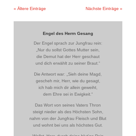
« Ältere Einträge
Nächste Einträge »
Engel des Herrn Gesang
Der Engel sprach zur Jungfrau rein:
„Nur du sollst Gottes Mutter sein,
die Demut hat der Herr geschaut
und dich erwählt zu seiner Braut.“
Die Antwort war: „Sieh deine Magd,
gescheh mir, Herr, wie du gesagt,
ich hab mich dir allein geweiht,
dem Ehre sei in Ewigkeit.“
Das Wort von seines Vaters Thron
steigt nieder als des Höchsten Sohn,
nahm von der Jungfrau Fleisch und Blut
und wohnt bei uns als höchstes Gut.