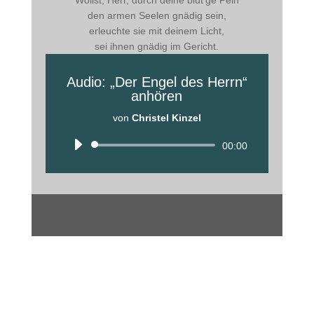
Wollst, Herr, durch deine blut’ge Pein
den armen Seelen gnädig sein,
erleuchte sie mit deinem Licht,
sei ihnen gnädig im Gericht.
Audio: „Der Engel des Herrn“
anhören
von
Christel Kinzel
Audio-
00:00
Player