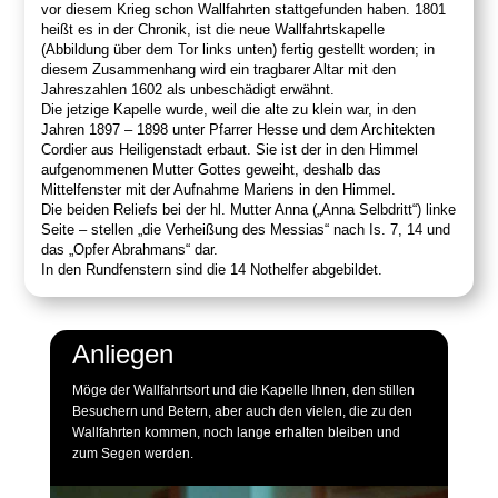
vor diesem Krieg schon Wallfahrten stattgefunden haben. 1801
heißt es in der Chronik, ist die neue Wallfahrtskapelle
(Abbildung über dem Tor links unten) fertig gestellt worden; in
diesem Zusammenhang wird ein tragbarer Altar mit den
Jahreszahlen 1602 als unbeschädigt erwähnt.
Die jetzige Kapelle wurde, weil die alte zu klein war, in den
Jahren 1897 – 1898 unter Pfarrer Hesse und dem Architekten
Cordier aus Heiligenstadt erbaut. Sie ist der in den Himmel
aufgenommenen Mutter Gottes geweiht, deshalb das
Mittelfenster mit der Aufnahme Mariens in den Himmel.
Die beiden Reliefs bei der hl. Mutter Anna („Anna Selbdritt“) linke
Seite – stellen „die Verheißung des Messias“ nach Is. 7, 14 und
das „Opfer Abrahmans“ dar.
In den Rundfenstern sind die 14 Nothelfer abgebildet.
Anliegen
Möge der Wallfahrtsort und die Kapelle Ihnen, den stillen
Besuchern und Betern, aber auch den vielen, die zu den
Wallfahrten kommen, noch lange erhalten bleiben und
zum Segen werden.