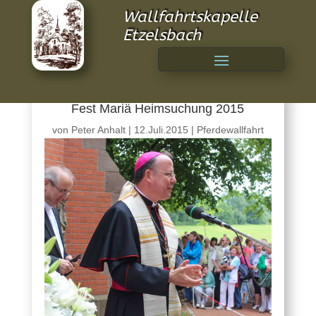
Wallfahrtskapelle
Etzelsbach
Fest Mariä Heimsuchung 2015
von
Peter Anhalt
|
12.Juli.2015
|
Pferdewallfahrt