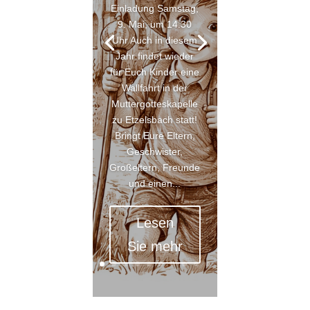
Einladung Samstag,
9. Mai, um 14.30
Uhr Auch in diesem
Jahr findet wieder
für Euch Kinder eine
Wallfahrt in der
Muttergotteskapelle
zu Etzelsbach statt!
Bringt Eure Eltern,
Geschwister,
Großeltern, Freunde
und einen...
Lesen
Sie mehr