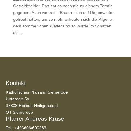
Getreidefelder. Das hat es noch nie zu diesem Termin
gegeben. Auch wenn die Bauern sich auf Regenwetter
gefreut hätten, um so mehr erfreuten sich die Pilger an
dem sommerlichen Wetter und so wurde im Schatten
die...
Kontakt
Katholisches Pfarramt Siemerode
Unterdorf 5a
37308 Heilbad Heiligenstadt
OT Siemerode
Pfarrer Andreas Kruse
Tel.:
+493606/600263