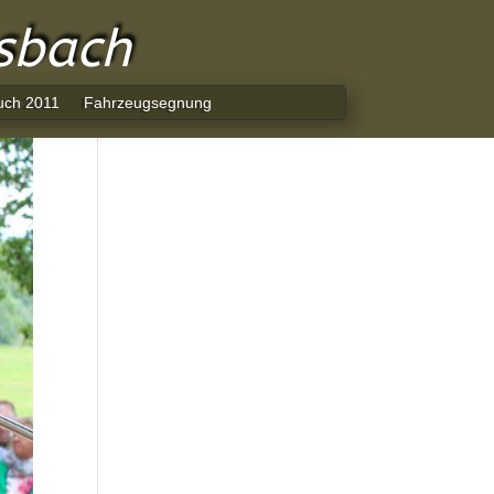
lsbach
uch 2011
Fahrzeugsegnung