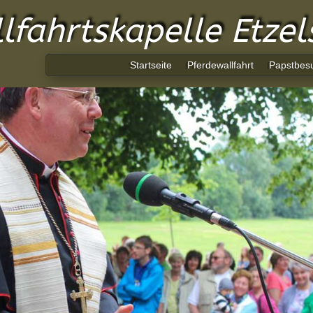
lfahrtskapelle Etze
Startseite
Pferdewallfahrt
Papstbes