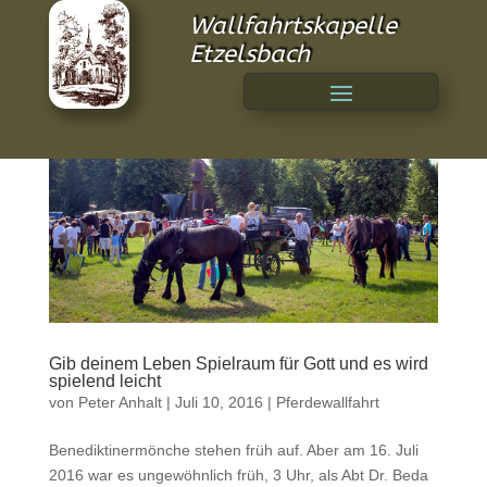
Wallfahrtskapelle
Etzelsbach
Gib deinem Leben Spielraum für Gott und es wird
spielend leicht
von
Peter Anhalt
|
Juli 10, 2016
|
Pferdewallfahrt
Benediktinermönche stehen früh auf. Aber am 16. Juli
2016 war es ungewöhnlich früh, 3 Uhr, als Abt Dr. Beda