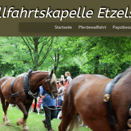
lfahrtskapelle Etze
Startseite
Pferdewallfahrt
Papstbes