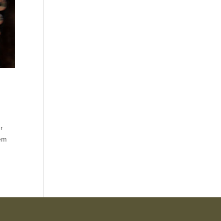
r
dem