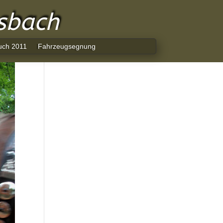
lsbach
uch 2011
Fahrzeugsegnung