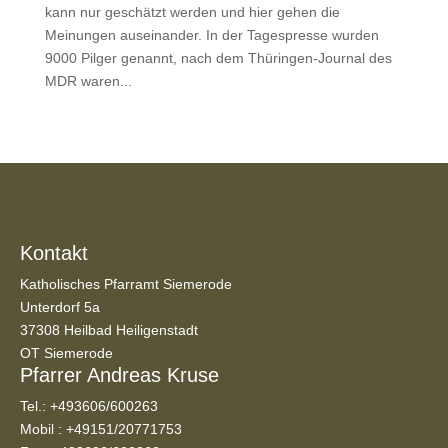
kann nur geschätzt werden und hier gehen die
Meinungen auseinander. In der Tagespresse wurden
9000 Pilger genannt, nach dem Thüringen-Journal des
MDR waren...
Kontakt
Katholisches Pfarramt Siemerode
Unterdorf 5a
37308 Heilbad Heiligenstadt
OT Siemerode
Pfarrer Andreas Kruse
Tel.:
+493606/600263
Mobil :
+49151/20771753