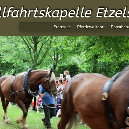
lfahrtskapelle Etze
Startseite
Pferdewallfahrt
Papstbes