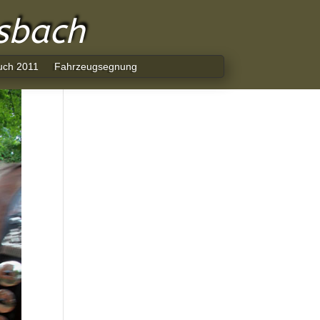
lsbach
uch 2011
Fahrzeugsegnung