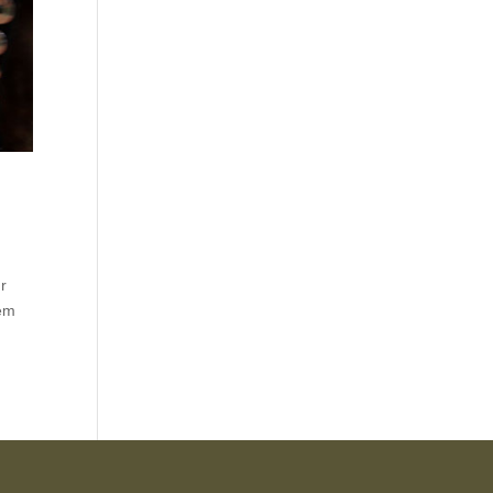
r
dem