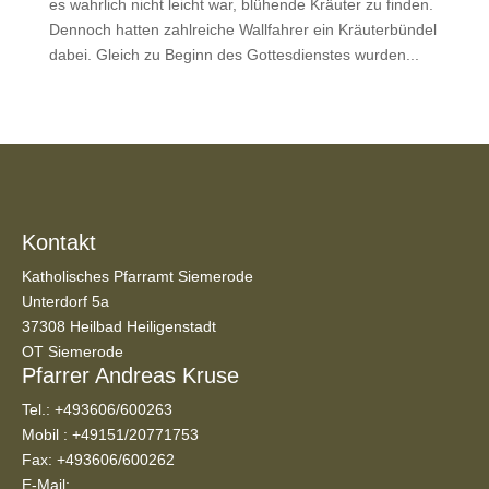
es wahrlich nicht leicht war, blühende Kräuter zu finden.
Dennoch hatten zahlreiche Wallfahrer ein Kräuterbündel
dabei. Gleich zu Beginn des Gottesdienstes wurden...
Kontakt
Katholisches Pfarramt Siemerode
Unterdorf 5a
37308 Heilbad Heiligenstadt
OT Siemerode
Pfarrer Andreas Kruse
Tel.:
+493606/600263
Mobil :
+49151/20771753
Fax: +493606/600262
E-Mail: